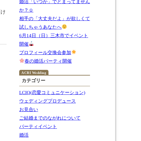
婚活「いつか」でとまってません
か？☺
頂け
相手の「大丈夫だよ」が欲しくて
試しちゃうあなたへ
6月14日（日）三木市でイベント
開催
プロフィール交換会参加
春の婚活パーティ開催
カテゴリー
LCIQ(恋愛コミュニケーション)
ウェディングプロデュース
お見合い
ご結婚までのながれについて
パーティイベント
婚活